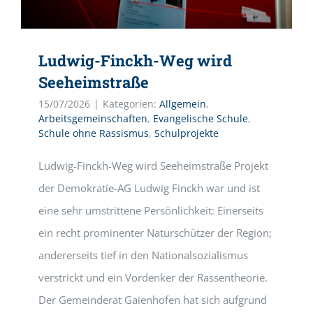
Ludwig-Finckh-Weg wird
Seeheimstraße
15/07/2026
|
Kategorien:
Allgemein
,
Arbeitsgemeinschaften
,
Evangelische Schule
,
Schule ohne Rassismus
,
Schulprojekte
Ludwig-Finckh-Weg wird Seeheimstraße Projekt
der Demokratie-AG Ludwig Finckh war und ist
eine sehr umstrittene Persönlichkeit: Einerseits
ein recht prominenter Naturschützer der Region;
andererseits tief in den Nationalsozialismus
verstrickt und ein Vordenker der Rassentheorie.
Der Gemeinderat Gaienhofen hat sich aufgrund