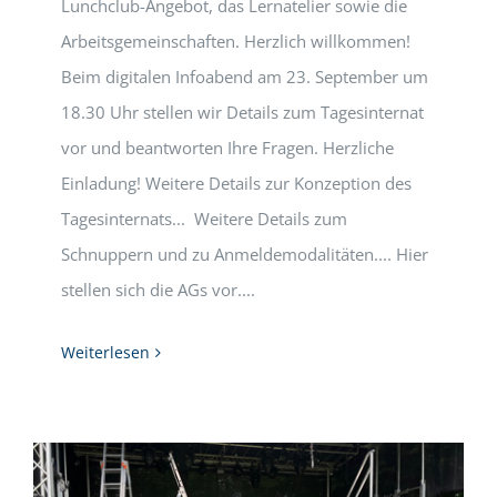
Lunchclub-Angebot, das Lernatelier sowie die
Arbeitsgemeinschaften. Herzlich willkommen!
Beim digitalen Infoabend am 23. September um
18.30 Uhr stellen wir Details zum Tagesinternat
vor und beantworten Ihre Fragen. Herzliche
Einladung! Weitere Details zur Konzeption des
Tagesinternats... Weitere Details zum
Schnuppern und zu Anmeldemodalitäten.... Hier
stellen sich die AGs vor....
Weiterlesen