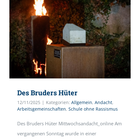
Des Bruders Hüter
12/11/2025
|
Kategorien:
Allgemein
,
Andacht
,
Arbeitsgemeinschaften
,
Schule ohne Rassismus
Des Bruders Hüter Mittwochsandacht_online Am
vergangenen Sonntag wurde in einer