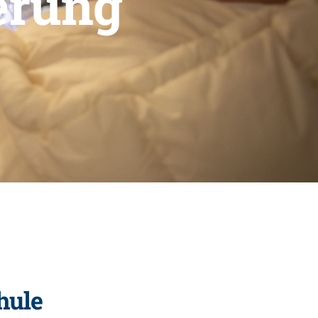
erung
hule