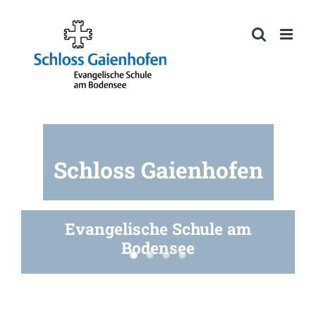
Zum
Inhalt
Werkzeugleiste öffnen
springen
Schloss Gaienhofen
Evangelische Schule am
Bodensee