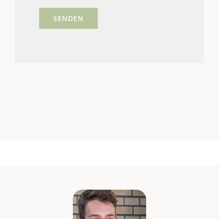
Bitte
lasse
dieses
Feld
leer.