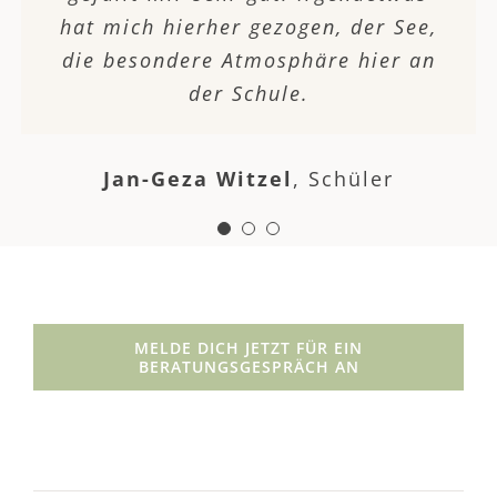
hat mich hierher gezogen, der See,
vorzubereiten, es waren nur 13
Atmosphäre stimmt, kann man
die besondere Atmosphäre hier an
Schüler in meiner Gruppe, das
überall ein gutes Abitur
war sehr angenehm…
der Schule.
ablegen.
Jan-Geza Witzel
,
Schüler
Caroline Bohner
Amelie Fichert
Schülerin
Schülerin
MELDE DICH JETZT FÜR EIN
BERATUNGSGESPRÄCH AN