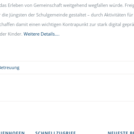
das Erleben von Gemeinschaft weitgehend wegfallen würde. Fre
r die Jüngsten der Schulgemeinde gestaltet – durch Aktivitäten fü
chaffen damit einen wichtigen Kontrapunkt zur stark digital gepr
der Kinder.
Weitere Details….
Betreuung
AIENHOFEN
SCHNELLZUGRIFF
NEUESTE B