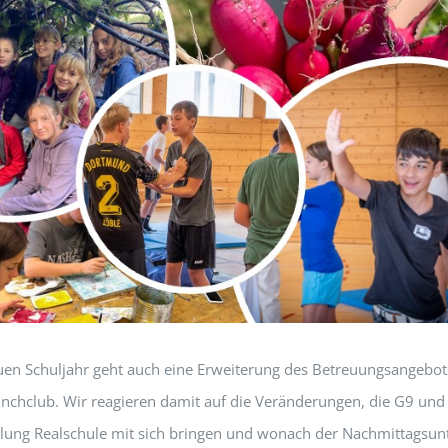
en Schuljahr geht auch eine Erweiterung des Betreuungsangebot
Lunchclub. Wir reagieren damit auf die Veränderungen, die G9 und
lung Realschule mit sich bringen und wonach der Nachmittagsunt