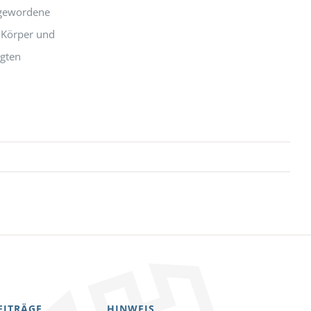
igewordene
r Körper und
ägten
EITRÄGE
HINWEIS