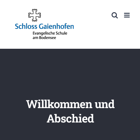
Zum
Inhalt
Werkzeugleiste öffnen
springen
Willkommen und
Abschied