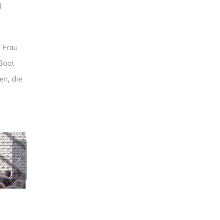
d
, Frau
 Boot
en, die