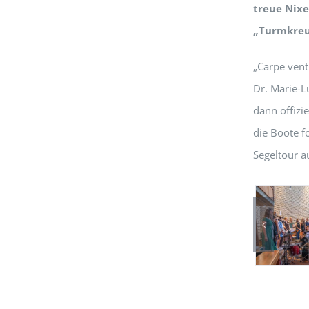
treue Nixe
„Turmkreu
„Carpe ven
Dr. Marie-L
dann offizi
die Boote f
Segeltour a