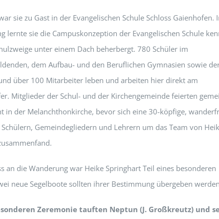
 war sie zu Gast in der Evangelischen Schule Schloss Gaienhofen. I
g lernte sie die Campuskonzeption der Evangelischen Schule ken
hulzweige unter einem Dach beherbergt. 780 Schüler im
ildenden, dem Aufbau- und den Beruflichen Gymnasien sowie de
und über 100 Mitarbeiter leben und arbeiten hier direkt am
r. Mitglieder der Schul- und der Kirchengemeinde feierten gem
t in der Melanchthonkirche, bevor sich eine 30-köpfige, wanderf
 Schülern, Gemeindegliedern und Lehrern um das Team von Hei
 zusammenfand.
s an die Wanderung war Heike Springhart Teil eines besonderen
wei neue Segelboote sollten ihrer Bestimmung übergeben werden
esonderen Zeremonie tauften Neptun (J. Großkreutz) und s