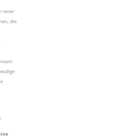
n einer
nen, die
r
einsam
reudige
ke
.
eine