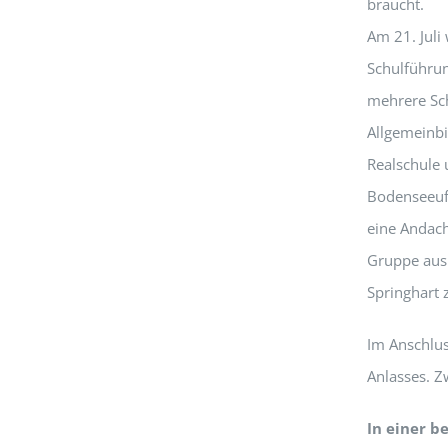
braucht.
Am 21. Juli
Schulführun
mehrere Sc
Allgemeinb
Realschule 
Bodenseeufe
eine Andach
Gruppe aus
Springhart
Im Anschlus
Anlasses. Z
In einer b