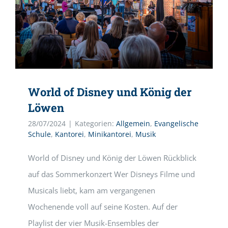
World of Disney und König der
Löwen
28/07/2024
|
Kategorien:
Allgemein
,
Evangelische
Schule
,
Kantorei
,
Minikantorei
,
Musik
World of Disney und König der Löwen Rückblick
auf das Sommerkonzert Wer Disneys Filme und
Musicals liebt, kam am vergangenen
Wochenende voll auf seine Kosten. Auf der
Playlist der vier Musik-Ensembles der