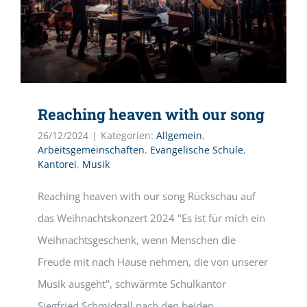
Reaching heaven with our song
26/12/2024
|
Kategorien:
Allgemein
,
Arbeitsgemeinschaften
,
Evangelische Schule
,
Kantorei
,
Musik
Reaching heaven with our song Rückschau auf
das Weihnachtskonzert 2024 "Es ist für mich ein
Weihnachtsgeschenk, wenn Menschen die
Freude mit nach Hause nehmen, die von unserer
Musik ausgeht", schwärmte Schulkantor
Siegfried Schmidgall nach den beiden