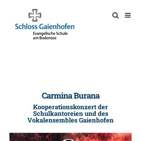
Zum
Inhalt
Werkzeugleiste öffnen
springen
Carmina Burana
Kooperationskonzert der
Schulkantoreien und des
Vokalensembles Gaienhofen