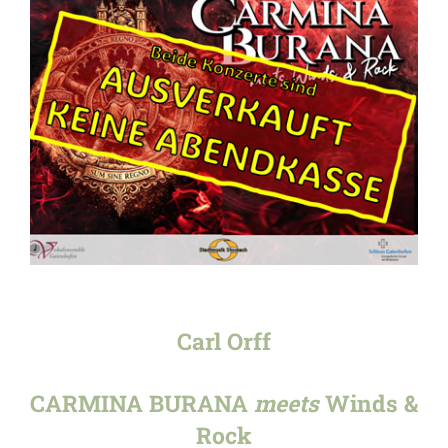
Carl Orff
CARMINA BURANA
meets
Winds &
Rock