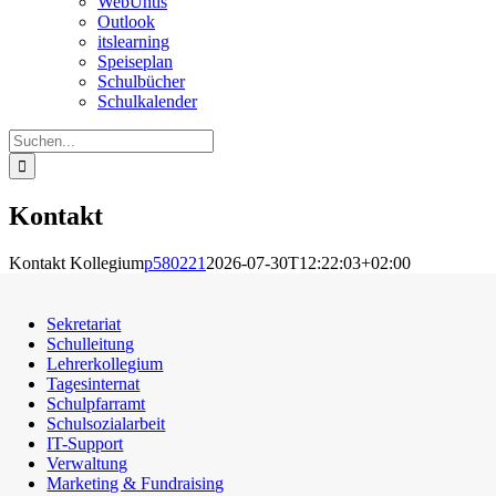
WebUntis
Outlook
itslearning
Speiseplan
Schulbücher
Schulkalender
Suche
nach:
Kontakt
Kontakt Kollegium
p580221
2026-07-30T12:22:03+02:00
Sekretariat
Schulleitung
Lehrerkollegium
Tagesinternat
Schulpfarramt
Schulsozialarbeit
IT-Support
Verwaltung
Marketing & Fundraising