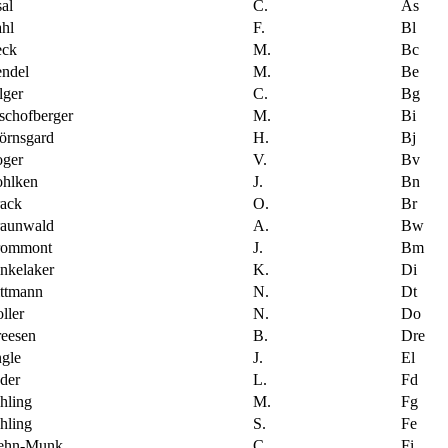
al
C.
As
hl
F.
Bl
eck
M.
Bc
ndel
M.
Be
lger
C.
Bg
schofberger
M.
Bi
örnsgard
H.
Bj
oger
V.
Bv
hlken
J.
Bn
ack
O.
Br
raunwald
A.
Bw
rommont
J.
Bm
nkelaker
K.
Di
ttmann
N.
Dt
ller
N.
Do
eesen
B.
Dre
gle
J.
El
der
L.
Fd
hling
M.
Fg
hling
S.
Fe
iehn-Munk
C.
Fi