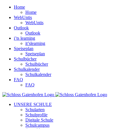
Zum
Home
Inhalt
Home
springen
WebUntis
WebUntis
Outlook
Outlook
i’ts learning
it’slearning
Speiseplan
Speiseplan
Schulbücher
Schulbücher
Schulkalender
Schulkalender
FAQ
FAQ
Facebook
Instagram
UNSERE SCHULE
Schularten
Schulprofile
Digitale Schule
Schulcampus