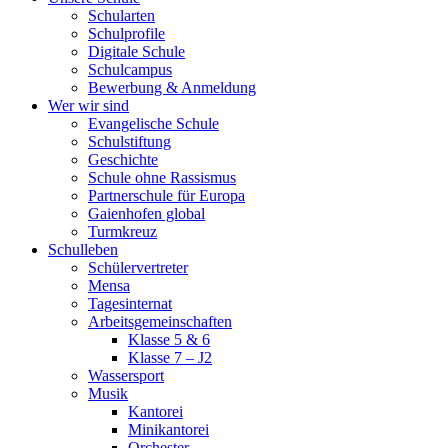
Schularten
Schulprofile
Digitale Schule
Schulcampus
Bewerbung & Anmeldung
Wer wir sind
Evangelische Schule
Schulstiftung
Geschichte
Schule ohne Rassismus
Partnerschule für Europa
Gaienhofen global
Turmkreuz
Schulleben
Schülervertreter
Mensa
Tagesinternat
Arbeitsgemeinschaften
Klasse 5 & 6
Klasse 7 – J2
Wassersport
Musik
Kantorei
Minikantorei
Orchester