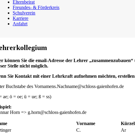
Elternbeirat
Freundes- & Förderkreis
Schulverein
Karriere
Anfahrt
ehrerkollegium
er können Sie die email-Adresse der Lehrer „zusammenzubauen“ u
eser Stelle nicht möglich.
nn Sie Kontakt mit einer Lehrkraft aufnehmen möchten, erstellen
ster Buchstabe des Vornamens.Nachname@schloss-gaienhofen.de
= ae; ö = oe; ü = ue; ß = ss)
ispiel:
nnar Horn => g.horn@schloss-gaienhofen.de
ame
Vorname
Kürzel
tinger
C.
Ar