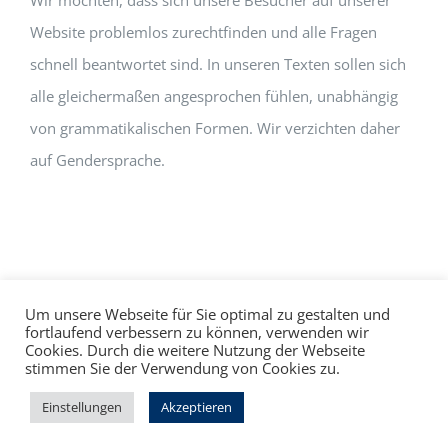
Wir möchten, dass sich unsere Besucher auf unserer
Website problemlos zurechtfinden und alle Fragen
schnell beantwortet sind. In unseren Texten sollen sich
alle gleichermaßen angesprochen fühlen, unabhängig
von grammatikalischen Formen. Wir verzichten daher
auf Gendersprache.
Um unsere Webseite für Sie optimal zu gestalten und
fortlaufend verbessern zu können, verwenden wir
Cookies. Durch die weitere Nutzung der Webseite
Impressum
Datenschutz
©
hallo!rot
stimmen Sie der Verwendung von Cookies zu.
Facebook
Instagram
Einstellungen
Akzeptieren