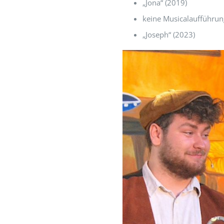
„Jona“ (2019)
keine Musicalaufführu
„Joseph“ (2023)