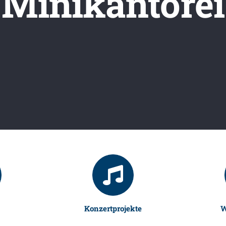
Minikantorei
Konzertprojekte
W