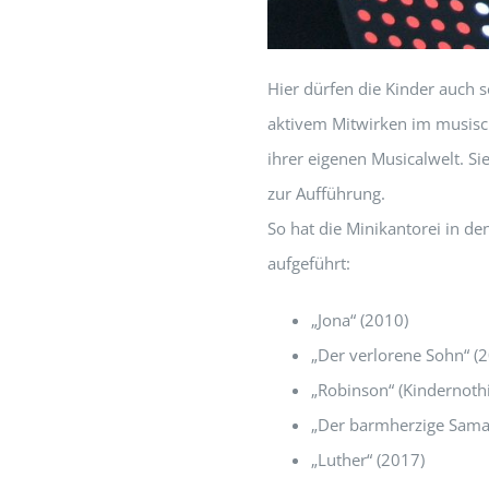
Hier dürfen die Kinder auch 
aktivem Mitwirken im musisc
ihrer eigenen Musicalwelt. S
zur Aufführung.
So hat die Minikantorei in d
aufgeführt:
„Jona“ (2010)
„Der verlorene Sohn“ (
„Robinson“ (Kindernothi
„Der barmherzige Samar
„Luther“ (2017)