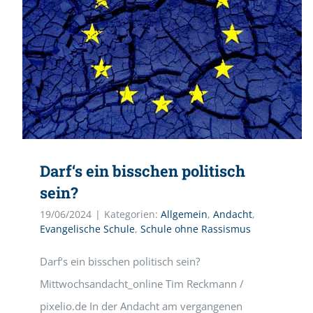
Darf‘s ein bisschen politisch
sein?
19/06/2024
|
Kategorien:
Allgemein
,
Andacht
,
Evangelische Schule
,
Schule ohne Rassismus
Darf‘s ein bisschen politisch sein?
Mittwochsandacht_online Tim Reckmann /
pixelio.de In der Andacht am vergangenen