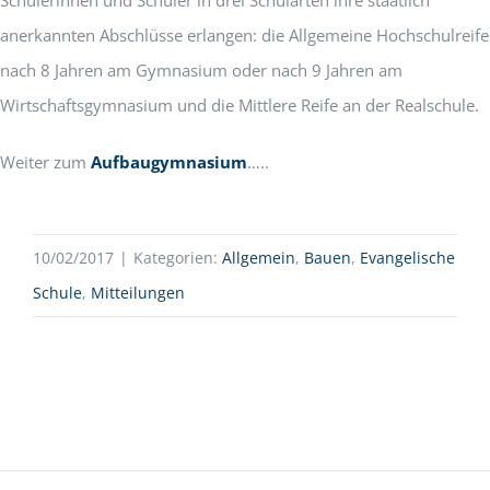
Schülerinnen und Schüler in drei Schularten ihre staatlich
anerkannten Abschlüsse erlangen: die Allgemeine Hochschulreife
nach 8 Jahren am Gymnasium oder nach 9 Jahren am
Wirtschaftsgymnasium und die Mittlere Reife an der Realschule.
Weiter zum
Aufbaugymnasium
…..
10/02/2017
|
Kategorien:
Allgemein
,
Bauen
,
Evangelische
Schule
,
Mitteilungen