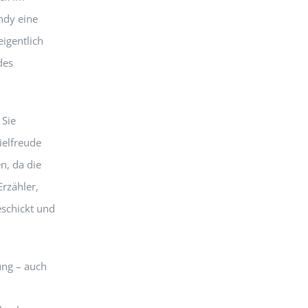
ndy eine
igentlich
des
 Sie
ielfreude
n, da die
Erzähler,
eschickt und
ung – auch