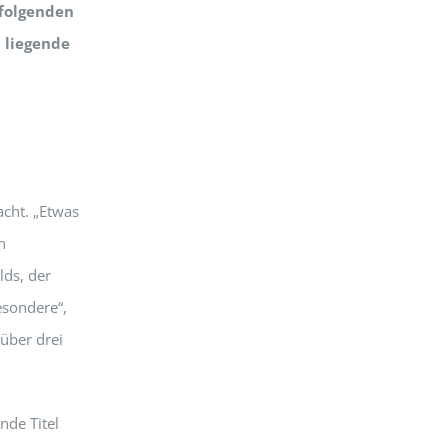
ffolgenden
 liegende
cht. „Etwas
n
ds, der
esondere“,
 über drei
nde Titel