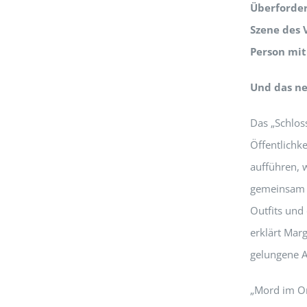
Überforder
Szene des 
Person mit
Und das ne
Das „Schloss
Öffentlichk
aufführen, 
gemeinsam d
Outfits und
erklärt Marg
gelungene 
„Mord im Or