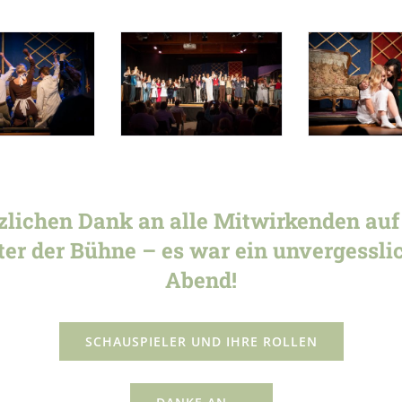
zlichen Dank an alle Mitwirkenden auf
ter der Bühne – es war ein unvergessli
Abend!
SCHAUSPIELER UND IHRE ROLLEN