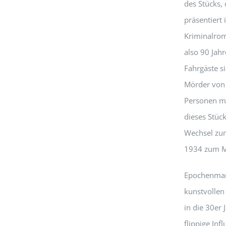
des Stücks, 
präsentiert
Kriminalrom
also 90 Jah
Fahrgäste 
Mörder von 
Personen mi
dieses Stüc
Wechsel zum
1934 zum Mo
Epochenmark
kunstvollen
in die 30er
flippige Inf