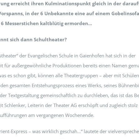
ung erreicht ihren Kulminationspunkt gleich in der darau
Vorspanns, in der 6 Unbekannte eine auf einem Gobelinsofa
 6 Messerstichen kaltblütig ermorden…
nnt sich dann Schultheater?
theater“ der Evangelischen Schule in Gaienhofen hat sich in der
eit für außergewöhnliche Produktionen bereits einen Namen gema
was es schon gibt, können alle Theatergruppen – aber mit Schüler
en gesamten Entstehungsprozess eines Werks, seines Bühnenbil
 der Textgestaltung gemeinschaftlich zu durchleben, das ist das B
it Schlenker, Leiterin der Theater AG erschöpft und zugleich stolz
Aufführungen am vergangenen Wochenende.
ient-Express – was wirklich geschah…“ lautete der vielverspreche