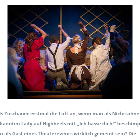
ls Zuschauer erstmal die Luft an, wenn man als Nichtsahn
kannten Lady auf Highheels mit „Ich hasse dich!“ beschimp
 als Gast eines Theaterevents wirklich gemeint sein? Die