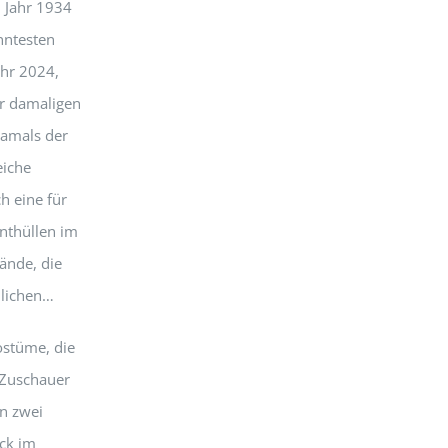
m Jahr 1934
nntesten
ahr 2024,
r damaligen
amals der
eiche
h eine für
nthüllen im
ände, die
hlichen…
ostüme, die
 Zuschauer
nn zwei
ick im