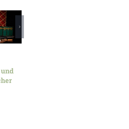
 und
cher