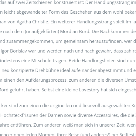
das auf zwei Zeitschienen konstruiert ist: Der Handlungsstrang i
 in leicht abgewandelter Form das Geschehen aus dem wohl beka
an von Agatha Christie. Ein weiterer Handlungsstrang spielt im J
re nach dem (unaufgeklärten) Mord an Bord. Die Nachkommen de
sind zusammengekommen, um gemeinsam herauszufinden, wer d
Igor Borislav war und werden nach und nach gewahr, dass zahlr
ndestens eine Mitschuld tragen. Beide Handlungslinien sind durc
k neu konzipierte Drehbühne ideal aufeinander abgestimmt und e
 einen den Aufklärungsprozess, zum anderen die diversen Umst
rd geführt haben. Selbst eine kleine Lovestory hat sich eingesc
er sind zum einen die originellen und liebevoll ausgewählten K
 Hochsteckfrisuren der Damen sowie diverse Accessoires, die die
 Jahre entführen. Zum anderen weiß man sich in unserer Zeit, we
luencerinnen jeden Moment ihrer Reise (und anderes!) per Selfiest