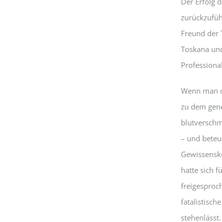
Der Erfolg 
zurückzufüh
Freund der 
Toskana und
Professiona
Wenn man da
zu dem gene
blutverschm
– und beteu
Gewissenskon
hatte sich 
freigesproc
fatalistisc
stehenlässt.