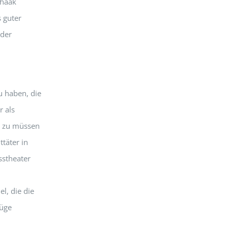
ühaak
 guter
 der
 haben, die
r als
n zu müssen
täter in
sstheater
l, die die
Lüge