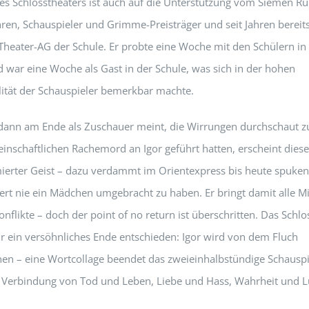
des Schlosstheaters ist auch auf die Unterstützung vom Siemen R
ren, Schauspieler und Grimme-Preisträger und seit Jahren bereits
Theater-AG der Schule. Er probte eine Woche mit den Schülern in
 war eine Woche als Gast in der Schule, was sich in der hohen
lität der Schauspieler bemerkbar machte.
nn am Ende als Zuschauer meint, die Wirrungen durchschaut zu
inschaftlichen Rachemord an Igor geführt hatten, erscheint diese
ierter Geist – dazu verdammt im Orientexpress bis heute spuke
ert nie ein Mädchen umgebracht zu haben. Er bringt damit alle Mit
flikte – doch der point of no return ist überschritten. Das Schlo
für ein versöhnliches Ende entschieden: Igor wird von dem Fluch
hen – eine Wortcollage beendet das zweieinhalbstündige Schauspie
he Verbindung von Tod und Leben, Liebe und Hass, Wahrheit und 