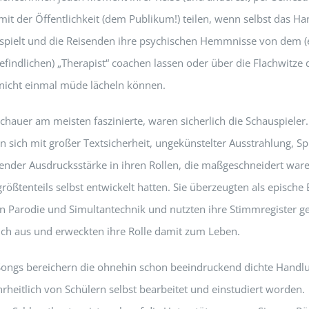
mit der Öffentlichkeit (dem Publikum!) teilen, wenn selbst das Ha
 spielt und die Reisenden ihre psychischen Hemmnisse von dem (e
efindlichen) „Therapist“ coachen lassen oder über die Flachwitze 
icht einmal müde lächeln können.
hauer am meisten faszinierte, waren sicherlich die Schauspieler.
n sich mit großer Textsicherheit, ungekünstelter Ausstrahlung, Sp
ender Ausdrucksstärke in ihren Rollen, die maßgeschneidert ware
größtenteils selbst entwickelt hatten. Sie überzeugten als epische 
n Parodie und Simultantechnik und nutzten ihre Stimmregister g
ich aus und erweckten ihre Rolle damit zum Leben.
Songs bereichern die ohnehin schon beeindruckend dichte Handl
rheitlich von Schülern selbst bearbeitet und einstudiert worden.