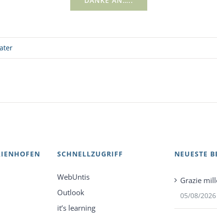
DANKE AN…..
ater
AIENHOFEN
SCHNELLZUGRIFF
NEUESTE B
WebUntis
Grazie mill
Outlook
05/08/2026
it’s learning