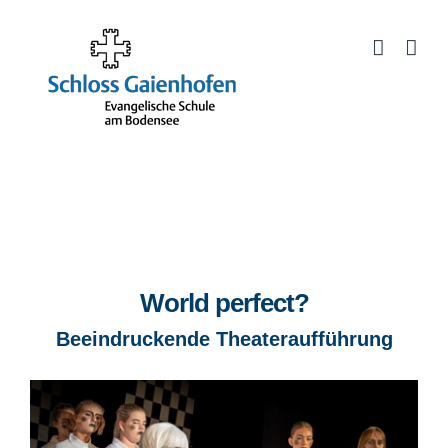
Zum
Inhalt
Werkzeugleiste öffnen
springen
World perfect
?
Beeindruckende Theateraufführung