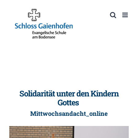
Zum
Inhalt
Werkzeugleiste öffnen
springen
Solidarität unter den Kindern
Gottes
Mittwochsandacht_online