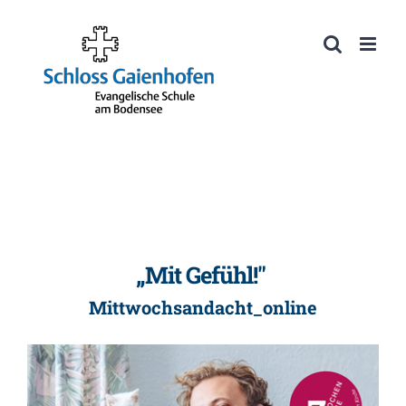
Zum
Inhalt
Werkzeugleiste öffnen
springen
„Mit Gefühl!"
Mittwochsandacht_online