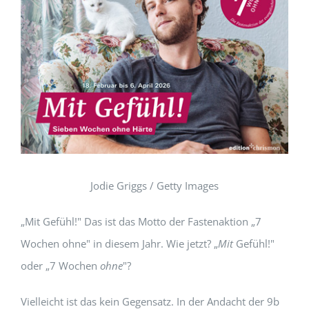
Jodie Griggs / Getty Images
„Mit Gefühl!" Das ist das Motto der Fastenaktion „7
Wochen ohne" in diesem Jahr. Wie jetzt? „
Mit
Gefühl!"
oder „7 Wochen
ohne
"?
Vielleicht ist das kein Gegensatz. In der Andacht der 9b