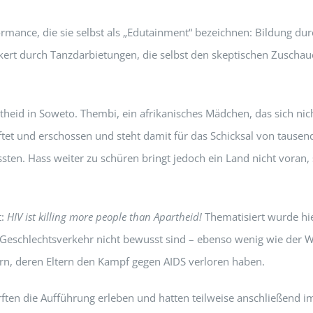
mance, die sie selbst als „Edutainment“ bezeichnen: Bildung dur
t durch Tanzdarbietungen, die selbst den skeptischen Zuschauer
artheid in Soweto. Thembi, ein afrikanisches Mädchen, das sich n
t und erschossen und steht damit für das Schicksal von tausenden
en. Hass weiter zu schüren bringt jedoch ein Land nicht voran, s
t:
HIV ist killing more people than Apartheid!
Thematisiert wurde hie
Geschlechtsverkehr nicht bewusst sind – ebenso wenig wie der We
n, deren Eltern den Kampf gegen AIDS verloren haben.
rften die Aufführung erleben und hatten teilweise anschließend 