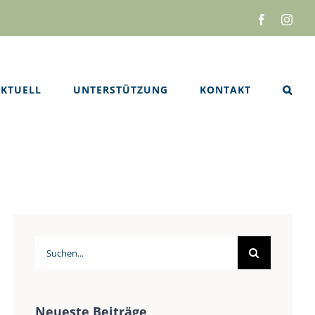
Facebook
Inst
KTUELL
UNTERSTÜTZUNG
KONTAKT
Suche
nach:
Neueste Beiträge