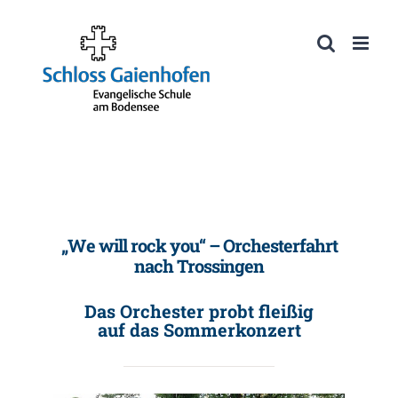
Zum
Inhalt
Werkzeugleiste öffnen
springen
„We will rock you“ – Orchesterfahrt
nach Trossingen
Das Orchester probt fleißig
auf das Sommerkonzert