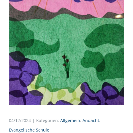
04/12/2024
|
Kategorien:
Allgemein
,
Andacht
,
Evangelische Schule