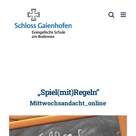
Zum
Inhalt
Werkzeugleiste öffnen
springen
„Spiel(mit)Regeln“
Mittwochsandacht_online