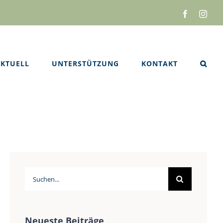
Facebook
Inst
KTUELL
UNTERSTÜTZUNG
KONTAKT
Suche
nach:
Neueste Beiträge