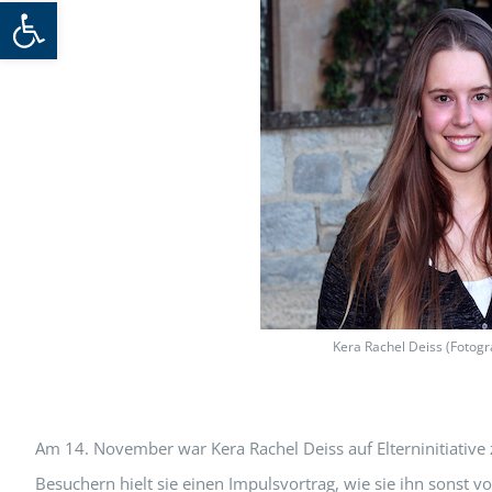
Werkzeugleiste öffnen
Kera Rachel Deiss (Fotogr
Am 14. November war Kera Rachel Deiss auf Elterninitiative 
Besuchern hielt sie einen Impulsvortrag, wie sie ihn sonst v