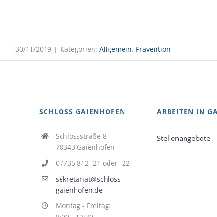
30/11/2019
|
Kategorien:
Allgemein
,
Prävention
SCHLOSS GAIENHOFEN
ARBEITEN IN G
Schlossstraße 8
Stellenangebote
78343 Gaienhofen
07735 812 -21 oder -22
sekretariat@schloss-
gaienhofen.de
Montag - Freitag:
8:00 - 12:30