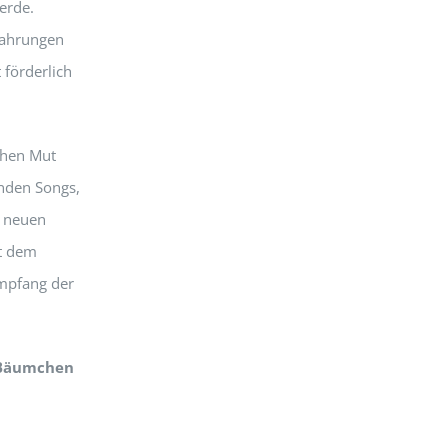
werde.
rfahrungen
förderlich
chen Mut
enden Songs,
r neuen
it dem
mpfang der
o-Bäumchen