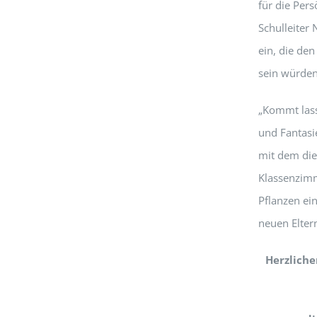
für die Pers
Schulleiter 
ein, die de
sein würden
„Kommt lass
und Fantasi
mit dem die
Klassenzimm
Pflanzen ei
neuen Elter
Herzliche