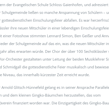
lern der Evangelischen Schule Schloss Gaienhofen, und adressiert
r Schulgemeinde ließen so manche Anspannung von Schülern – un
 gottesdienstlichen Einschulungsfeier abfallen. Es war herzerfris
ässler ihre neuen Mitschüler in einer lebendigen Einschulungsfeie
t einer Fotoshow stimmten Lennard Simon, Ben Geißer und Ann
ieder der Schulgemeinde auf das ein, was die neuen Mitschüler i
ljahr alles erwarten würde. Der Chor der über 100 Sechstklässler
Vor-Orchester gestalteten unter Leitung der beiden Musiklehrer 
ed Schmidgall die gottesdienstliche Feier musikalisch und bewiese
e Niveau, das innerhalb kürzester Zeit erreicht wurde.
r Arnold Glitsch-Hünnefeld gelang es in seiner Ansprache Paralle
n und dem kleinen Gingko-Bäumchen herzustellen, das vom
r)verein finanziert worden war. Die Einzigartigkeit des Gingko-Ba