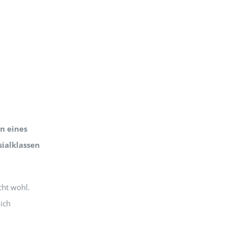
n eines
sialklassen
cht wohl.
ich