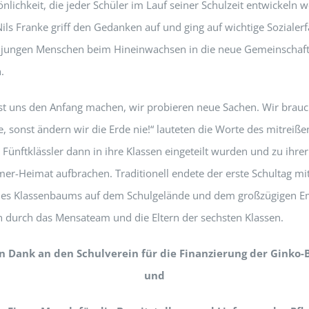
önlichkeit, die jeder Schüler im Lauf seiner Schulzeit entwickeln 
Nils Franke griff den Gedanken auf und ging auf wichtige Soziale
n jungen Menschen beim Hineinwachsen in die neue Gemeinschaft 
.
t uns den Anfang machen, wir probieren neue Sachen. Wir brau
e, sonst ändern wir die Erde nie!“ lauteten die Worte des mitreiß
 Fünftklässler dann in ihre Klassen eingeteilt wurden und zu ihre
er-Heimat aufbrachen. Traditionell endete der erste Schultag m
nes Klassenbaums auf dem Schulgelände und dem großzügigen E
n durch das Mensateam und die Eltern der sechsten Klassen.
n Dank an den Schulverein für die Finanzierung der Gink
und