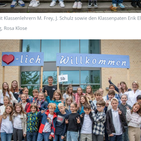
t Klassenlehrern M. Frey, J. Schulz sowie den Klassenpaten Erik E
ng, Rosa Klose