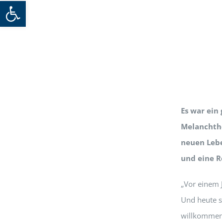
Werkzeugleiste öffnen
Es war ein 
Melanchtho
neuen Lebe
und eine R
„Vor einem 
Und heute s
willkommen 