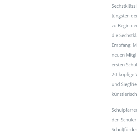
Sechstkläss
Jüngsten de
zu Begin der
die Sechstkl
Empfang: Mi
neuen Mitgl
ersten Schu
20-köpfige 
und Siegfri
künstlerisch
Schulpfarre
den Schüler
Schul(förde