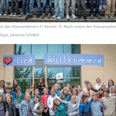
mit den Klassenlehrern Fr Kessler, Fr Reich sowie den Klassenpate
 Baye, Johanna Schäkel