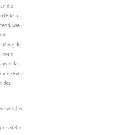
 an die
d Eltern –
chend, wie
r in
a Meng die
n ihrem
 sowie das
Simone Renz
n das
len zwischen
umes stehe