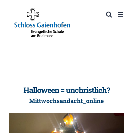
Zum
Inhalt
Werkzeugleiste öffnen
springen
Halloween = unchristlich?
Mittwochsandacht_online