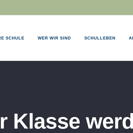
RE SCHULE
WER WIR SIND
SCHULLEBEN
A
 Klasse werd