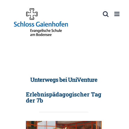
Zum
Inhalt
Werkzeugleiste öffnen
springen
Unterwegs bei UniVenture
Erlebnispädagogischer Tag
der 7b