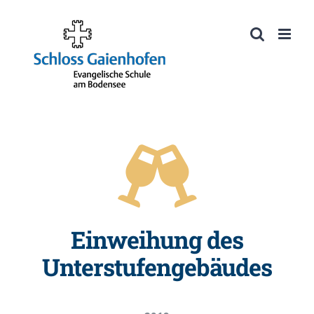
Zum
Inhalt
Werkzeugleiste öffnen
springen
Einweihung des
Unterstufengebäudes