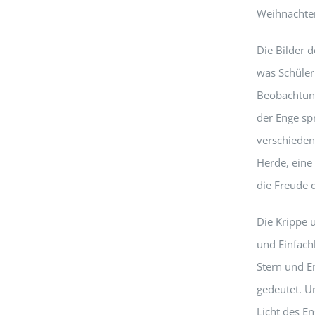
Weihnachten
Die Bilder 
was Schüler
Beobachtung
der Enge spr
verschiedene
Herde, eine
die Freude 
Die Krippe u
und Einfach
Stern und E
gedeutet. U
Licht des En