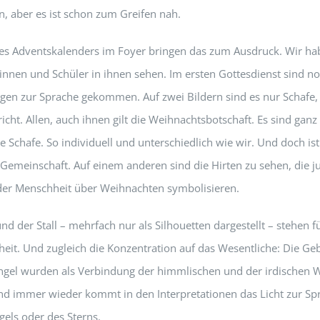
, aber es ist schon zum Greifen nah.
des Adventskalenders im Foyer bringen das zum Ausdruck. Wir ha
innen und Schüler in ihnen sehen. Im ersten Gottesdienst sind n
en zur Sprache gekommen. Auf zwei Bildern sind es nur Schafe,
icht. Allen, auch ihnen gilt die Weihnachtsbotschaft. Es sind ganz
 Schafe. So individuell und unterschiedlich wie wir. Und doch ist
 Gemeinschaft. Auf einem anderen sind die Hirten zu sehen, die j
der Menschheit über Weihnachten symbolisieren.
nd der Stall – mehrfach nur als Silhouetten dargestellt – stehen 
heit. Und zugleich die Konzentration auf das Wesentliche: Die Geb
ngel wurden als Verbindung der himmlischen und der irdischen W
nd immer wieder kommt in den Interpretationen das Licht zur Sp
gels oder des Sterns.