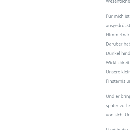
Wesentliche:
Für mich is
ausgedrückt
Himmel wirkt
Darüber hab
Dunkel hind
Wirklichkeit
Unsere klei
Finsternis 
Und er bring
später vorle
von sich. Un
Licht in de