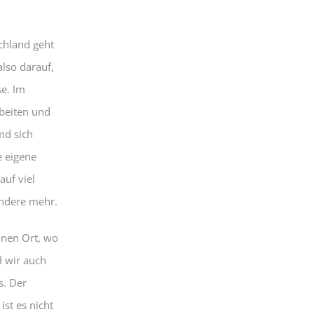
chland geht
also darauf,
e. Im
rbeiten und
md sich
e eigene
auf viel
andere mehr.
inen Ort, wo
d wir auch
s. Der
st es nicht