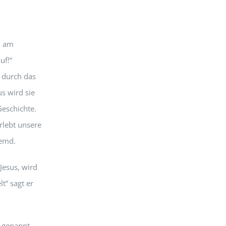
l am
uf!“
 durch das
s wird sie
Geschichte.
rlebt unsere
remd.
Jesus, wird
lt“ sagt er
n genannt