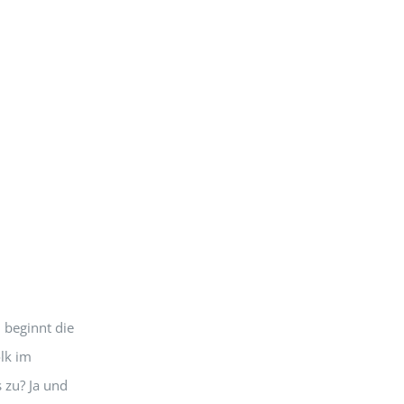
n beginnt die
lk im
s zu? Ja und