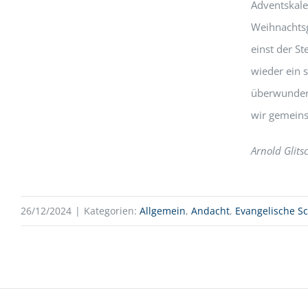
Adventskale
Weihnachtsg
einst der St
wieder ein 
überwunden 
wir gemeins
Arnold Glit
26/12/2024
|
Kategorien:
Allgemein
,
Andacht
,
Evangelische S