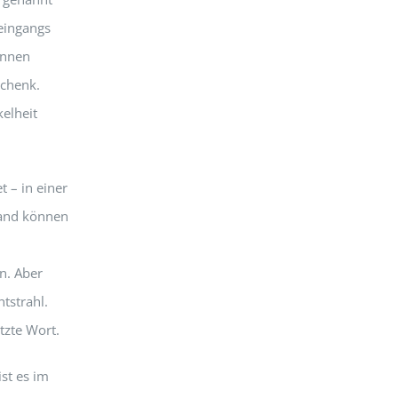
 eingangs
önnen
schenk.
elheit
 – in einer
Hand können
n. Aber
htstrahl.
etzte Wort.
ist es im