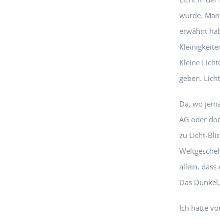
wurde. Manc
erwähnt habe
Kleinigkeite
Kleine Lich
geben. Lich
Da, wo jeman
AG oder doc
zu Licht-Bl
Weltgescheh
allein, dass
Das Dunkel, 
Ich hatte vo