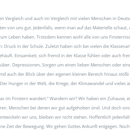
en Vergleich und auch im Vergleich mit vielen Menschen in Deuts
en von uns gut. Jedenfalls, wenn man auf das Materielle schaut, 
 zum Leben haben. Trotzdem kennen wohl alle von uns Finsterniss
: Druck in der Schule. Zuletzt haben sich bei vielen die Klassena
ehäuft. Einsamkeit; sich fremd in der Klasse fühlen oder auch fre
nüber. Depressionen, Sorgen um einen lieben Menschen oder ein
nd auch der Blick über den eigenen kleinen Bereich hinaus stößt 
 Der Hunger in der Welt, die Kriege, der Klimawandel und vieles 
das im Finstern wandert.“ Wandern wir? Wir haben ein Zuhause, e
ren. Menschen bei denen wir gut aufgehoben sind. Und doch sin
ntwickeln wir uns, bleiben wir nicht stehen. Hoffentlich jedenfall
eine Zeit der Bewegung. Wir gehen Gottes Ankunft entgegen. Noch i