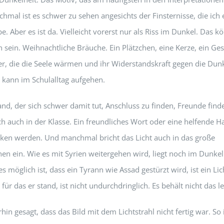
hmal ist es schwer zu sehen angesichts der Finsternisse, die ich
. Aber es ist da. Vielleicht vorerst nur als Riss im Dunkel. Das k
n sein. Weihnachtliche Bräuche. Ein Plätzchen, eine Kerze, ein Ge
ter, die die Seele wärmen und ihr Widerstandskraft gegen die Dunk
t kann im Schulalltag aufgehen.
d, der sich schwer damit tut, Anschluss zu finden, Freunde findet
h auch in der Klasse. Ein freundliches Wort oder eine helfende 
icken werden. Und manchmal bricht das Licht auch in das große
en ein. Wie es mit Syrien weitergehen wird, liegt noch im Dunkel
 es möglich ist, dass ein Tyrann wie Assad gestürzt wird, ist ein Lic
für das er stand, ist nicht undurchdringlich. Es behält nicht das l
rhin gesagt, dass das Bild mit dem Lichtstrahl nicht fertig war. So 