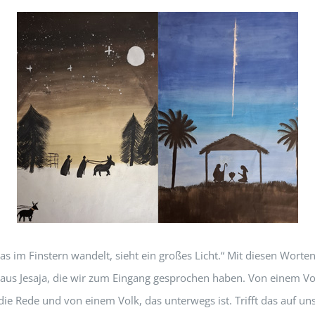
as im Finstern wandelt, sieht ein großes Licht.“ Mit diesen Worte
aus Jesaja, die wir zum Eingang gesprochen haben. Von einem Vo
 die Rede und von einem Volk, das unterwegs ist. Trifft das auf un