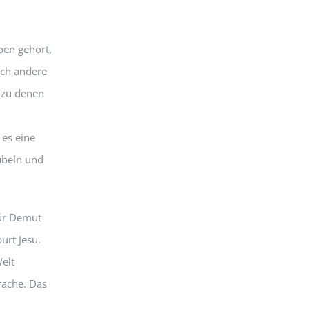
ben gehört,
och andere
 zu denen
 es eine
ubeln und
für Demut
urt Jesu.
elt
rache. Das