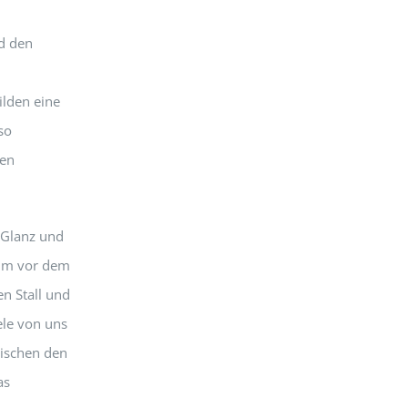
nd den
ilden eine
so
den
 Glanz und
aum vor dem
en Stall und
ele von uns
wischen den
as