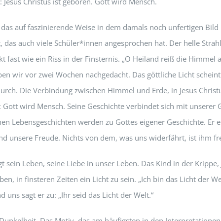
 Jesus Christus ist geboren. Gott wird Mensch.
t das auf faszinierende Weise in dem damals noch unfertigen Bild
, das auch viele Schüler*innen angesprochen hat. Der helle Strah
 fast wie ein Riss in der Finsternis. „O Heiland reiß die Himmel a
en wir vor zwei Wochen nachgedacht. Das göttliche Licht scheint
urch. Die Verbindung zwischen Himmel und Erde, in Jesus Christu
: Gott wird Mensch. Seine Geschichte verbindet sich mit unserer 
nen Lebensgeschichten werden zu Gottes eigener Geschichte. Er e
und unsere Freude. Nichts von dem, was uns widerfährt, ist ihm f
t sein Leben, seine Liebe in unser Leben. Das Kind in der Krippe, 
ben, in finsteren Zeiten ein Licht zu sein. „Ich bin das Licht der We
d uns sagt er zu: „Ihr seid das Licht der Welt.“
r Dunkelheit. Das Motiv, das am häufigsten in den Interpretatione