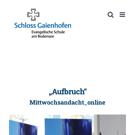
Zum
Inhalt
Werkzeugleiste öffnen
springen
„Aufbruch“
Mittwochsandacht_online