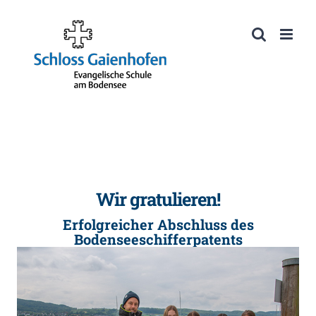
Zum
Inhalt
Werkzeugleiste öffnen
springen
Wir gratulieren!
Erfolgreicher Abschluss des
Bodenseeschifferpatents