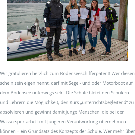
Wir gratulieren herzlich zum Bodenseeschifferpatent! Wer diesen
schein sein eigen nennt, darf mit Segel- und oder Motorboot auf
dem Bodensee unterwegs sein. Die Schule bietet den Schülern
und Lehrern die Möglichkeit, den Kurs „unterrichtsbegleitend“ zu
absolvieren und gewinnt damit junge Menschen, die bei der
Wassersportarbeit mit Jüngeren Verantwortung übernehmen
können – ein Grundsatz des Konzepts der Schule. Wer mehr über