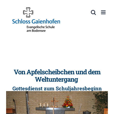
Zum
Inhalt
Werkzeugleiste öffnen
springen
Von Apfelscheibchen und dem
Weltuntergang
Gottesdienst zum Schuljahresbeginn