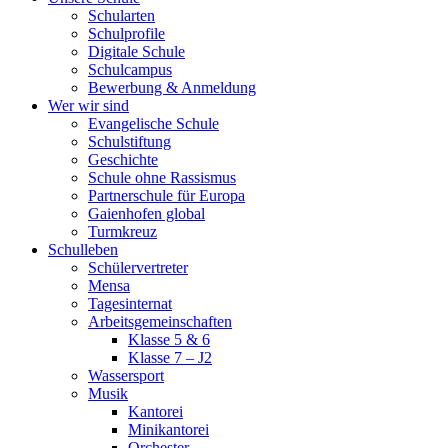
Schularten
Schulprofile
Digitale Schule
Schulcampus
Bewerbung & Anmeldung
Wer wir sind
Evangelische Schule
Schulstiftung
Geschichte
Schule ohne Rassismus
Partnerschule für Europa
Gaienhofen global
Turmkreuz
Schulleben
Schülervertreter
Mensa
Tagesinternat
Arbeitsgemeinschaften
Klasse 5 & 6
Klasse 7 – J2
Wassersport
Musik
Kantorei
Minikantorei
Orchester