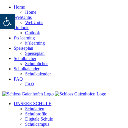
Zum
Home
Inhalt
Home
Werkzeugleiste öffnen
springen
WebUntis
WebUntis
Outlook
Outlook
i’ts learning
it’slearning
Speiseplan
Speiseplan
Schulbücher
Schulbücher
Schulkalender
Schulkalender
FAQ
FAQ
Facebook
Instagram
UNSERE SCHULE
Schularten
Schulprofile
Digitale Schule
Schulcampus