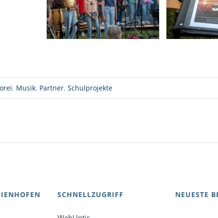
orei
,
Musik
,
Partner
,
Schulprojekte
AIENHOFEN
SCHNELLZUGRIFF
NEUESTE B
WebUntis