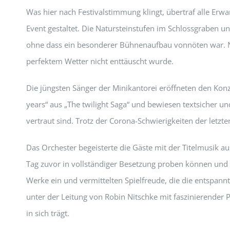
Was hier nach Festivalstimmung klingt, übertraf alle Er
Event gestaltet. Die Natursteinstufen im Schlossgraben u
ohne dass ein besonderer Bühnenaufbau vonnöten war. N
perfektem Wetter nicht enttäuscht wurde.
Die jüngsten Sänger der Minikantorei eröffneten den Kon
years“ aus „The twilight Saga“ und bewiesen textsicher u
vertraut sind. Trotz der Corona-Schwierigkeiten der letzt
Das Orchester begeisterte die Gäste mit der Titelmusik au
Tag zuvor in vollständiger Besetzung proben können und me
Werke ein und vermittelten Spielfreude, die die entspan
unter der Leitung von Robin Nitschke mit faszinierender P
in sich trägt.