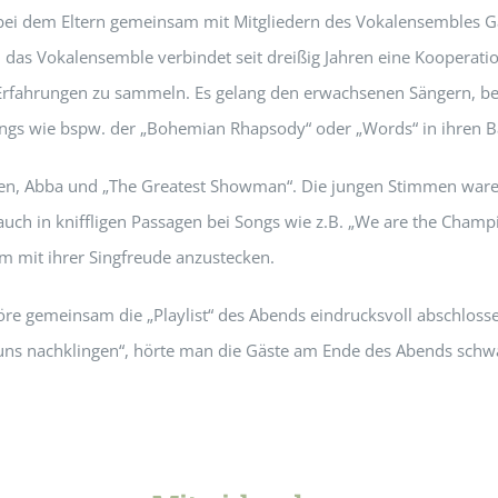
 bei dem Eltern gemeinsam mit Mitgliedern des Vokalensembles 
 das Vokalensemble verbindet seit dreißig Jahren eine Kooperati
Erfahrungen zu sammeln. Es gelang den erwachsenen Sängern, be
ongs wie bspw. der „Bohemian Rhapsody“ oder „Words“ in ihren B
en, Abba und „The Greatest Showman“. Die jungen Stimmen waren i
uch in kniffligen Passagen bei Songs wie z.B. „We are the Cham
m mit ihrer Singfreude anzustecken.
öre gemeinsam die „Playlist“ des Abends eindrucksvoll abschlosse
 uns nachklingen“, hörte man die Gäste am Ende des Abends schw