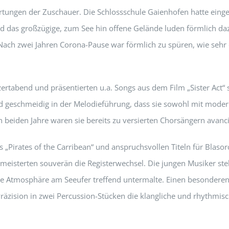
wartungen der Zuschauer. Die Schlossschule Gaienhofen hatte ein
nd das großzügige, zum See hin offene Gelände luden förmlich da
ach zwei Jahren Corona-Pause war förmlich zu spüren, wie sehr
zertabend und präsentierten u.a. Songs aus dem Film „Sister Ac
nd geschmeidig in der Melodieführung, dass sie sowohl mit modern
en beiden Jahre waren sie bereits zu versierten Chorsängern avanci
s „Pirates of the Carribean“ und anspruchsvollen Titeln für Blaso
isterten souverän die Registerwechsel. Die jungen Musiker stellt
nte Atmosphäre am Seeufer treffend untermalte. Einen besondere
räzision in zwei Percussion-Stücken die klangliche und rhythmisc