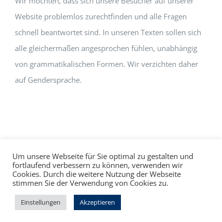
Wir möchten, dass sich unsere Besucher auf unserer
Website problemlos zurechtfinden und alle Fragen
schnell beantwortet sind. In unseren Texten sollen sich
alle gleichermaßen angesprochen fühlen, unabhängig
von grammatikalischen Formen. Wir verzichten daher
auf Gendersprache.
Um unsere Webseite für Sie optimal zu gestalten und
fortlaufend verbessern zu können, verwenden wir
Cookies. Durch die weitere Nutzung der Webseite
Impressum
Datenschutz
©
hallo!rot
stimmen Sie der Verwendung von Cookies zu.
Facebook
Instagram
Einstellungen
Akzeptieren