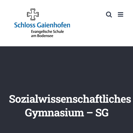
Zum
Inhalt
Werkzeugleiste öffnen
springen
Sozialwissenschaftliches
Gymnasium – SG