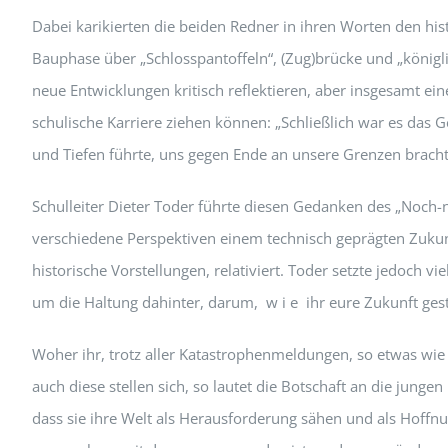
Dabei karikierten die beiden Redner in ihren Worten den hist
Bauphase über „Schlosspantoffeln“, (Zug)brücke und „königli
neue Entwicklungen kritisch reflektieren, aber insgesamt eine
schulische Karriere ziehen können: „Schließlich war es das
und Tiefen führte, uns gegen Ende an unsere Grenzen bracht
Schulleiter Dieter Toder führte diesen Gedanken des „Noch-n
verschiedene Perspektiven einem technisch geprägten Zukunft
historische Vorstellungen, relativiert. Toder setzte jedoch v
um die Haltung dahinter, darum, w i e ihr eure Zukunft gest
Woher ihr, trotz aller Katastrophenmeldungen, so etwas wi
auch diese stellen sich, so lautet die Botschaft an die junge
dass sie ihre Welt als Herausforderung sähen und als Hoff