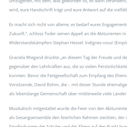
umzugehen, mit dem, was geworden ist, es dann verändern, 
wird, eure Handschrift trägt und eure Antwort auf die vielfä
Es macht sich nicht von alleine, es bedarf eures Engagements
Zukunft.“, schloss Toder seinen Appell an die Abiturienten 
Widerstandskämpfers Stephan Hessel: Indignez-vous! (Empör
Graciela Wiegand drückte „an diesem Tag der Freude und der 
gegenüber den Lehrkräften aus, die so vielen Persönlichkeit
konnten. Bevor die Festgesellschaft zum Empfang des Ehemal
Vorsitzende, David Böhm, die – mit dieser Stunde ehemaligen
als lebenslange Gemeinschaft über mittlerweile viele Länder 
Musikalisch mitgestaltet wurde die Feier von den Abituriente
als Gesangsensemble den feierlichen Rahmen steckten, der in
Empfindungen der Schüler und der Eltern auf den Punkt brach