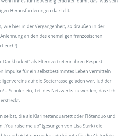
wenn ihr es für notwendig erachtet, damit das, was sein
ltigen Herausforderungen darstellt.
, wie hier in der Vergangenheit, so draußen in der
in Anlehnung an den des ehemaligen französischen
t euch!).
Dankbarkeit“ als Elternvertreterin ihren Respekt
en Impulse für ein selbstbestimmtes Leben vermitteln
igenvereins auf die Seeterrasse geladen war, lud der
! – Schüler ein, Teil des Netzwerks zu werden, das sich
erstreckt.
n selbst, die als Klarinettenquartett oder Flötenduo und
 „You raise me up“ (gesungen von Lisa Stark) die
te und nicht passender sein könnte für die Abiturfeier