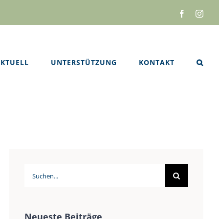
Facebook
Inst
KTUELL
UNTERSTÜTZUNG
KONTAKT
Suche
nach:
Neueste Beiträge