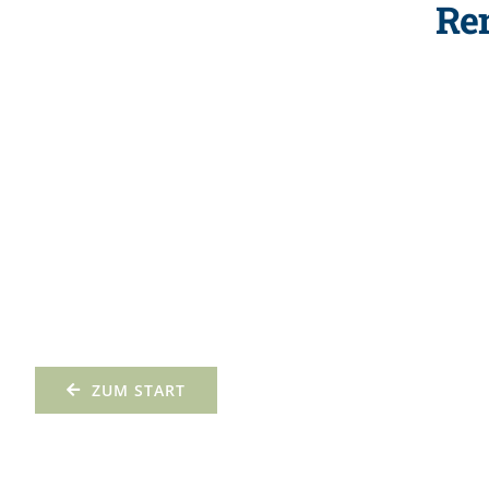
Re
ZUM START