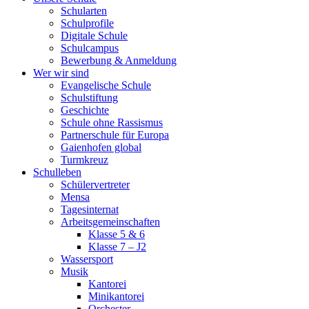
Schularten
Schulprofile
Digitale Schule
Schulcampus
Bewerbung & Anmeldung
Wer wir sind
Evangelische Schule
Schulstiftung
Geschichte
Schule ohne Rassismus
Partnerschule für Europa
Gaienhofen global
Turmkreuz
Schulleben
Schülervertreter
Mensa
Tagesinternat
Arbeitsgemeinschaften
Klasse 5 & 6
Klasse 7 – J2
Wassersport
Musik
Kantorei
Minikantorei
Orchester