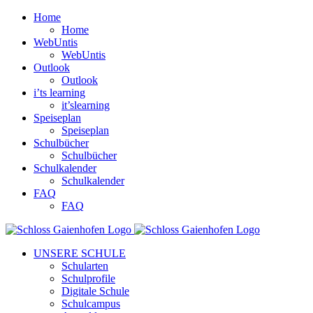
Zum
Home
Inhalt
Home
springen
WebUntis
WebUntis
Outlook
Outlook
i’ts learning
it’slearning
Speiseplan
Speiseplan
Schulbücher
Schulbücher
Schulkalender
Schulkalender
FAQ
FAQ
Facebook
Instagram
UNSERE SCHULE
Schularten
Schulprofile
Digitale Schule
Schulcampus