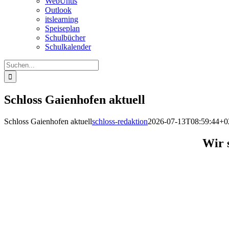
WebUntis
Outlook
itslearning
Speiseplan
Schulbücher
Schulkalender
Suche
nach:
Schloss Gaienhofen aktuell
Schloss Gaienhofen aktuell
schloss-redaktion
2026-07-13T08:59:44+0
Wir 