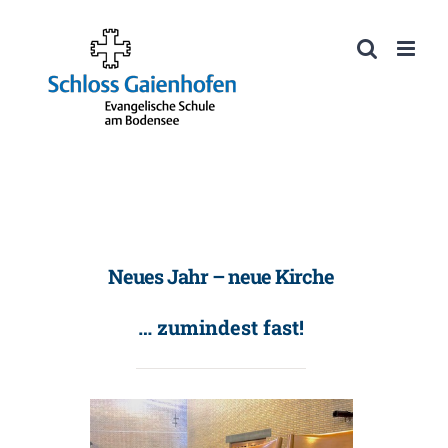
Zum
Inhalt
Werkzeugleiste öffnen
springen
Neues Jahr – neue Kirche
… zumindest fast!