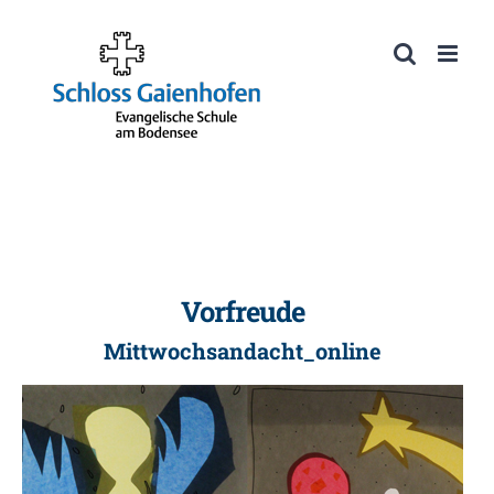
Zum
Inhalt
Werkzeugleiste öffnen
springen
Vorfreude
Mittwochsandacht_online