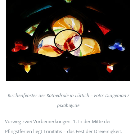
Kirchenfenster der Kathedrale in Lüttich – Foto: Didgeman /
pixabay.de
Vorweg zwei Vorbemerkungen: 1. In der Mitte der
Pfingstferien liegt Trinitatis – das Fest der Dreieinigkeit.