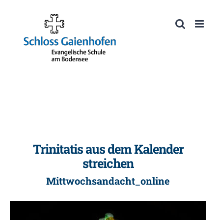
Zum
Inhalt
Werkzeugleiste öffnen
springen
Trinitatis aus dem Kalender
streichen
Mittwochsandacht_online