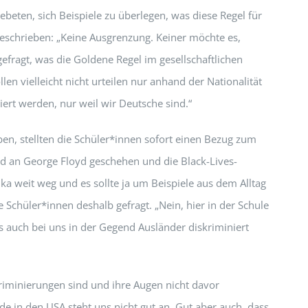
beten, sich Beispiele zu überlegen, was diese Regel für
eschrieben: „Keine Ausgrenzung. Keiner möchte es,
efragt, was die Goldene Regel im gesellschaftlichen
n vielleicht nicht urteilen nur anhand der Nationalität
ert werden, nur weil wir Deutsche sind.“
en, stellten die Schüler*innen sofort einen Bezug zum
d an George Floyd geschehen und die Black-Lives-
a weit weg und es sollte ja um Beispiele aus dem Alltag
e Schüler*innen deshalb gefragt. „Nein, hier in der Schule
 auch bei uns in der Gegend Ausländer diskriminiert
kriminierungen sind und ihre Augen nicht davor
de in den USA steht uns nicht gut an. Gut aber auch, dass