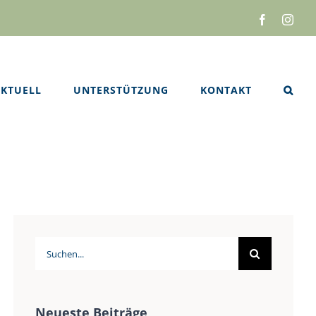
Facebook
Inst
KTUELL
UNTERSTÜTZUNG
KONTAKT
Suche
nach:
Neueste Beiträge