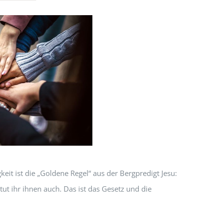
keit ist die „Goldene Regel“ aus der Bergpredigt Jesu:
 tut ihr ihnen auch. Das ist das Gesetz und die