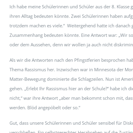
Ich habe meine Schülerinnen und Schüler aus der 8. Klasse ge
ihren Alltag bedeuten könnte. Zwei Schülerinnen haben aufg
trotzdem machen es viele.“ Weitergehend hatte ich danach g
Zusammenhang bedeuten könnte. Eine Antwort war: „Wir solle
oder dem Aussehen, denn wir wollen ja auch nicht diskrimini
Als wir die Antworten nach den Pfingstferien besprochen hab
Thema Rassismus her. Inzwischen war in Minnesota der Mor
Matter-Bewegung dominierte die Schlagzeilen. Nun ist Amerik
gehen. „Erlebt Ihr Rassismus hier an der Schule?“ habe ich di
nicht,“ war ihre Antwort „aber man bekommt schon mit, dass
werden. Blöd angepöbelt oder so.“
Gut, dass unsere Schülerinnen und Schüler sensibel für Dis
verschließen. Ein selbstgerechtes Herabsehen auf die Zustän