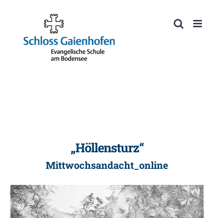
Zum
Inhalt
Werkzeugleiste öffnen
springen
„Höllensturz“
Mittwochsandacht_online