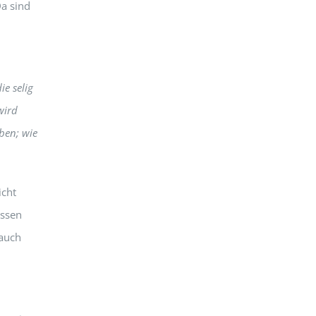
Da sind
ie selig
wird
uben; wie
icht
issen
 auch