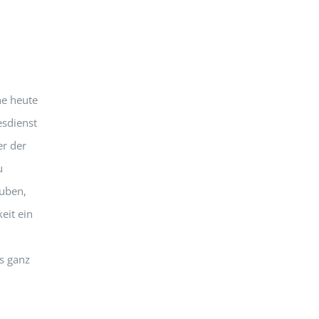
m
he heute
esdienst
er der
u
auben,
eit ein
s ganz