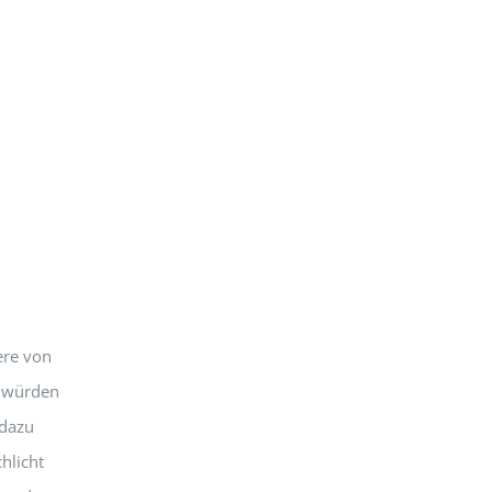
dere von
e würden
 dazu
hlicht