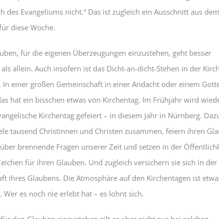
 des Evangeliums nicht.“ Das ist zugleich ein Ausschnitt aus de
 für diese Woche.
uben, für die eigenen Überzeugungen einzustehen, geht besser
ls allein. Auch insofern ist das Dicht-an-dicht-Stehen in der Kirc
h. In einer großen Gemeinschaft in einer Andacht oder einem Gott
das hat ein bisschen etwas von Kirchentag. Im Frühjahr wird wied
angelische Kirchentag gefeiert – in diesem Jahr in Nürnberg. Daz
le tausend Christinnen und Christen zusammen, feiern ihren Gl
 über brennende Fragen unserer Zeit und setzen in der Öffentlichk
Zeichen für ihren Glauben. Und zugleich versichern sie sich in der
t ihres Glaubens. Die Atmosphäre auf den Kirchentagen ist etwa
 Wer es noch nie erlebt hat – es lohnt sich.
r den Glauben einzustehen gilt es aber nicht nur bei solchen