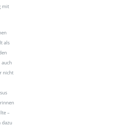
g mit
enen
t als
nden
h auch
 nicht
esus
erinnen
lte –
n dazu