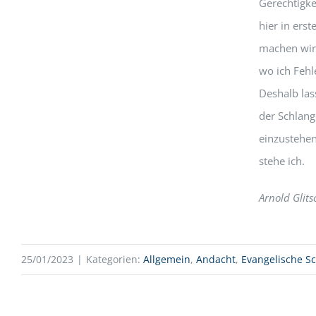
Gerechtigk
hier in erst
machen wird
wo ich Fehl
Deshalb las
der Schlang
einzustehen
stehe ich.
Arnold Glit
25/01/2023
|
Kategorien:
Allgemein
,
Andacht
,
Evangelische S