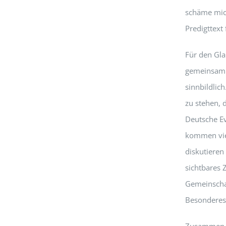
schäme mich
Predigttext
Für den Gla
gemeinsam a
sinnbildlic
zu stehen, 
Deutsche Ev
kommen vie
diskutieren
sichtbares 
Gemeinschaf
Besonderes.
Zusammen fü