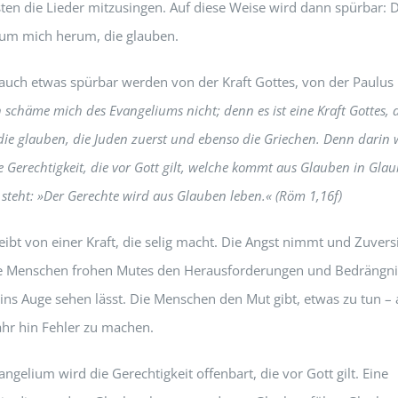
ten die Lieder mitzusingen. Auf diese Weise wird dann spürbar: 
um mich herum, die glauben.
uch etwas spürbar werden von der Kraft Gottes, von der Paulus
h schäme mich des Evangeliums nicht; denn es ist eine Kraft Gottes, d
 die glauben, die Juden zuerst und ebenso die Griechen. Denn darin 
e Gerechtigkeit, die vor Gott gilt, welche kommt aus Glauben in Gla
 steht: »Der Gerechte wird aus Glauben leben.« (Röm 1,16f)
eibt von einer Kraft, die selig macht. Die Angst nimmt und Zuvers
ie Menschen frohen Mutes den Herausforderungen und Bedrängn
ins Auge sehen lässt. Die Menschen den Mut gibt, etwas zu tun –
ahr hin Fehler zu machen.
ngelium wird die Gerechtigkeit offenbart, die vor Gott gilt. Eine