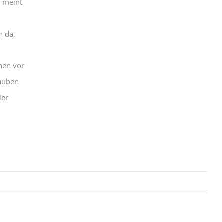
n meint
h da,
hen vor
lauben
ier