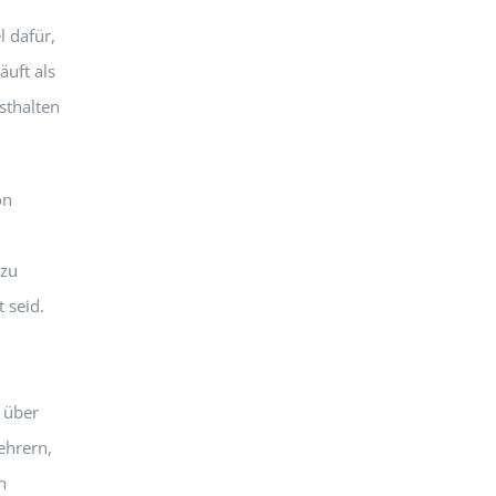
l dafür,
äuft als
sthalten
on
 zu
 seid.
 über
ehrern,
n