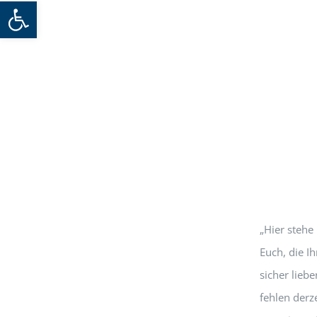
Werkzeugleiste öffnen
„Hier stehe 
Euch, die I
sicher liebe
fehlen derz