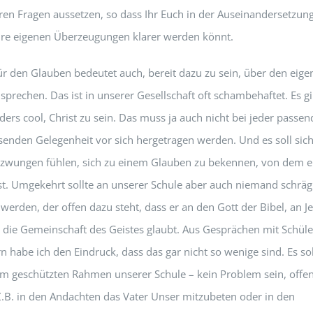
en Fragen aussetzen, so dass Ihr Euch in der Auseinandersetzun
ure eigenen Überzeugungen klarer werden könnt.
ür den Glauben bedeutet auch, bereit dazu zu sein, über den eig
sprechen. Das ist in unserer Gesellschaft oft schambehaftet. Es gil
ders cool, Christ zu sein. Das muss ja auch nicht bei jeder passe
enden Gelegenheit vor sich hergetragen werden. Und es soll sic
zwungen fühlen, sich zu einem Glauben zu bekennen, von dem er
st. Umgekehrt sollte an unserer Schule aber auch niemand schräg
werden, der offen dazu steht, dass er an den Gott der Bibel, an J
n die Gemeinschaft des Geistes glaubt. Aus Gesprächen mit Schül
n habe ich den Eindruck, dass das gar nicht so wenige sind. Es sol
m geschützten Rahmen unserer Schule – kein Problem sein, offe
Z.B. in den Andachten das Vater Unser mitzubeten oder in den