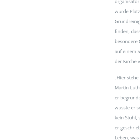
organisato
wurde Platz
Grundreinig
finden, dass
besondere G
auf einem S
der Kirche 
„Hier stehe 
Martin Luth
er begründe
wusste er s
kein Stuhl,
er geschrie
Leben, was 