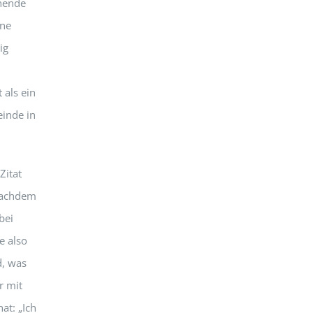
nende
ine
ig
 als ein
einde in
Zitat
 nachdem
bei
e also
d, was
r mit
at: „Ich