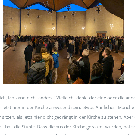
ich, ich kann nicht anders.“ Vielleicht denkt der eine oder die an
hr jetzt hier in der Kirche anwesend sein, etwas Ähnliches. Manch
r sitzen, als jetzt hier dicht gedrängt in der Kirche zu stehen. Aber
eit halt die Stühle. Dass die aus der Kirche geräumt wurden, hat sc