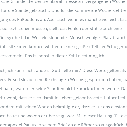
rische Gründe. Bei der Berufswahlmesse am vergangenen Woche
 für die Stände gebraucht. Und für die kommende Woche steht e
ung des Fußbodens an. Aber auch wenn es manche vielleicht läst
 sie jetzt stehen müssen, stellt das Fehlen der Stühle auch eine
elegenheit dar. Weil ein stehender Mensch weniger Platz braucht
tuhl sitzender, können wir heute einen großen Teil der Schulgem
versammeln. Das ist sonst in dieser Zahl nicht möglich.
ich, ich kann nicht anders. Gott helfe mir.“ Diese Worte gelten als 
ers. Er soll sie auf dem Reichstag zu Worms gesprochen haben,
t hatte, warum er seine Schriften nicht zurücknehmen werde. Da
ehr wohl, dass er sich damit in Lebensgefahr brachte. Luther fehlt
 sondern mit seinen Worten bekräftigte er, dass er für das einstan
ben hatte und wovon er überzeugt war. Mit dieser Haltung füllte e
der Apostel Paulus in seinem Brief an die Römer so ausgedrückt h