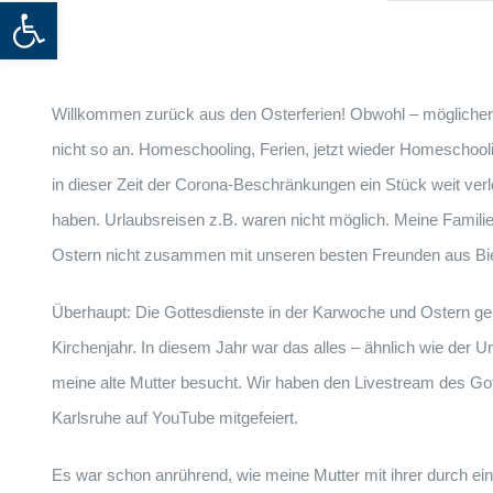
Werkzeugleiste öffnen
Willkommen zurück aus den Osterferien! Obwohl – möglicherwe
nicht so an. Homeschooling, Ferien, jetzt wieder Homeschooling
in dieser Zeit der Corona-Beschränkungen ein Stück weit verl
haben. Urlaubsreisen z.B. waren nicht möglich. Meine Familie
Ostern nicht zusammen mit unseren besten Freunden aus Biel
Überhaupt: Die Gottesdienste in der Karwoche und Ostern g
Kirchenjahr. In diesem Jahr war das alles – ähnlich wie der Un
meine alte Mutter besucht. Wir haben den Livestream des Got
Karlsruhe auf YouTube mitgefeiert.
Es war schon anrührend, wie meine Mutter mit ihrer durch e