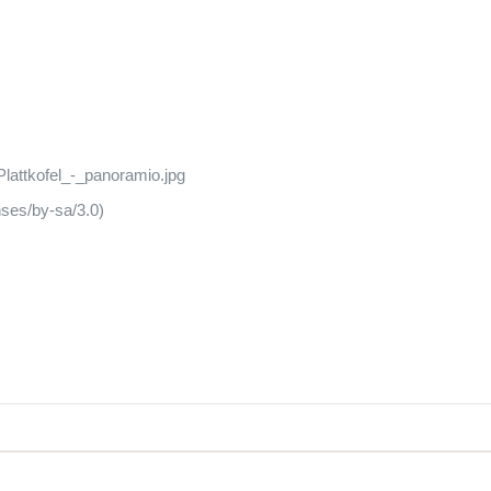
lattkofel_-_panoramio.jpg
ses/by-sa/3.0)