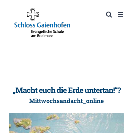
Zum
Inhalt
Werkzeugleiste öffnen
springen
„Macht euch die Erde untertan!“?
Mittwochsandacht_online