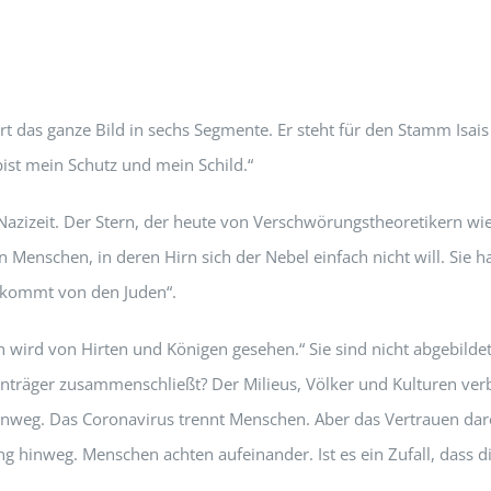
iert das ganze Bild in sechs Segmente. Er steht für den Stamm Isa
bist mein Schutz und mein Schild.“
r Nazizeit. Der Stern, der heute von Verschwörungstheoretikern w
 Menschen, in deren Hirn sich der Nebel einfach nicht will. Sie h
l kommt von den Juden“.
wird von Hirten und Königen gesehen.“ Sie sind nicht abgebildet
enträger zusammenschließt? Der Milieus, Völker und Kulturen ve
hinweg. Das Coronavirus trennt Menschen. Aber das Vertrauen da
ng hinweg. Menschen achten aufeinander. Ist es ein Zufall, dass 