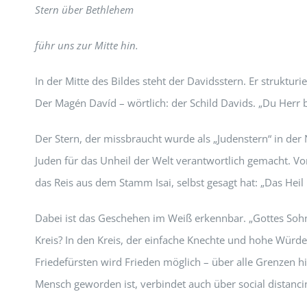
Stern über Bethlehem
führ uns zur Mitte hin.
In der Mitte des Bildes steht der Davidsstern. Er struktur
Der Magén Davíd – wörtlich: der Schild Davids. „Du Herr 
Der Stern, der missbraucht wurde als „Judenstern“ in de
Juden für das Unheil der Welt verantwortlich gemacht. Von
das Reis aus dem Stamm Isai, selbst gesagt hat: „Das Hei
Dabei ist das Geschehen im Weiß erkennbar. „Gottes Sohn 
Kreis? In den Kreis, der einfache Knechte und hohe Würd
Friedefürsten wird Frieden möglich – über alle Grenzen 
Mensch geworden ist, verbindet auch über social distanci