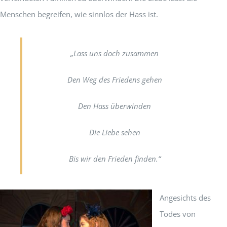
Menschen begreifen, wie sinnlos der Hass ist.
„Lass uns doch zusammen
Den Weg des Friedens gehen
Den Hass überwinden
Die Liebe sehen
Bis wir den Frieden finden.“
Angesichts des
Todes von