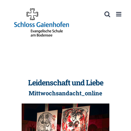
Zum
Inhalt
Werkzeugleiste öffnen
springen
Leidenschaft und Liebe
Mittwochsandacht_online