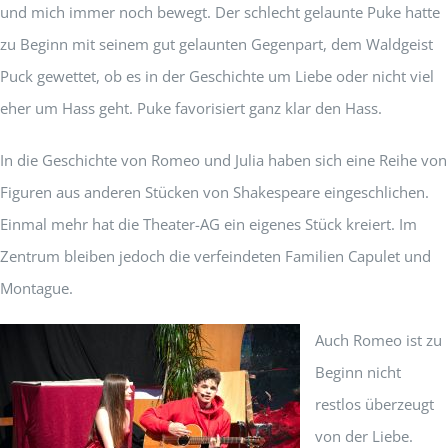
und mich immer noch bewegt. Der schlecht gelaunte Puke hatte
zu Beginn mit seinem gut gelaunten Gegenpart, dem Waldgeist
Puck gewettet, ob es in der Geschichte um Liebe oder nicht viel
eher um Hass geht. Puke favorisiert ganz klar den Hass.
In die Geschichte von Romeo und Julia haben sich eine Reihe von
Figuren aus anderen Stücken von Shakespeare eingeschlichen.
Einmal mehr hat die Theater-AG ein eigenes Stück kreiert. Im
Zentrum bleiben jedoch die verfeindeten Familien Capulet und
Montague.
Auch Romeo ist zu
Beginn nicht
restlos überzeugt
von der Liebe.