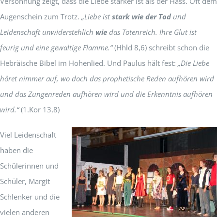
Versöhnung zeigt, dass die Liebe stärker ist als der Hass. Oft dem
Augenschein zum Trotz.
„Liebe ist
stark wie der Tod
und
Leidenschaft unwiderstehlich
wie
das Totenreich. Ihre Glut ist
feurig und eine gewaltige Flamme.“
(Hhld 8,6) schreibt schon die
Hebräische Bibel im Hohenlied. Und Paulus hält fest:
„Die Liebe
höret nimmer auf, wo doch das prophetische Reden aufhören wird
und das Zungenreden aufhören wird und die Erkenntnis aufhören
wird.“
(1.Kor 13,8)
Viel Leidenschaft
haben die
Schülerinnen und
Schüler, Margit
Schlenker und die
vielen anderen