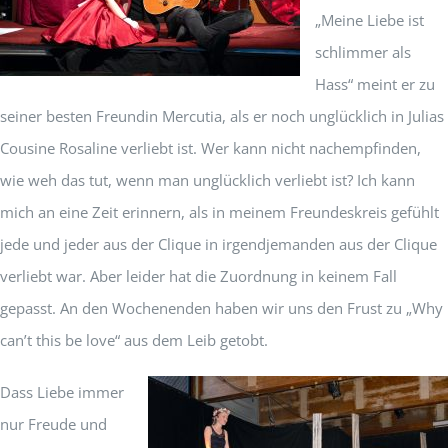
„Meine Liebe ist
schlimmer als
Hass“ meint er zu
seiner besten Freundin Mercutia, als er noch unglücklich in Julias
Cousine Rosaline verliebt ist. Wer kann nicht nachempfinden,
wie weh das tut, wenn man unglücklich verliebt ist? Ich kann
mich an eine Zeit erinnern, als in meinem Freundeskreis gefühlt
jede und jeder aus der Clique in irgendjemanden aus der Clique
verliebt war. Aber leider hat die Zuordnung in keinem Fall
gepasst. An den Wochenenden haben wir uns den Frust zu „Why
can’t this be love“ aus dem Leib getobt.
Dass Liebe immer
nur Freude und