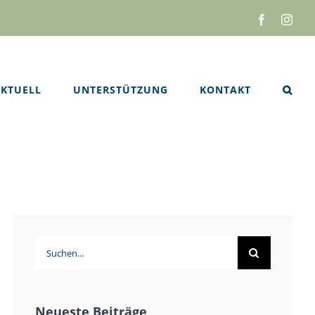
Facebook
Inst
KTUELL
UNTERSTÜTZUNG
KONTAKT
Suche
nach:
Neueste Beiträge